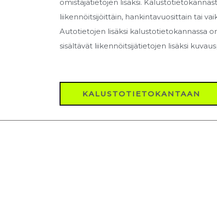
omistajatietojen lisäksi. Kalustotietokanna
liikennöitsijöittäin, hankintavuosittain tai va
Autotietojen lisäksi kalustotietokannassa o
sisältävät liikennöitsijätietojen lisäksi kuv
KALUSTOTIETOKANTAAN