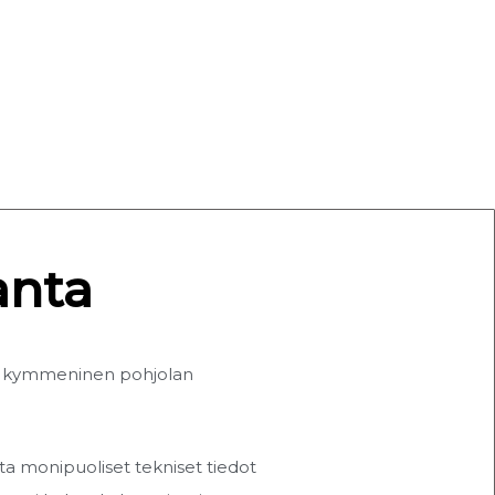
nta​
tyy kymmeninen pohjolan
ta monipuoliset tekniset tiedot