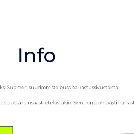
Info
yksi Suomen suurimmista bussiharrastussivustoista.
 tietoutta runsaasti etelästäkin. Sivut on puhtaasti harra
A