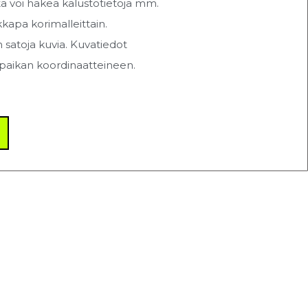
sta voi hakea kalustotietoja mm.
ikkapa korimalleittain.
n satoja kuvia. Kuvatiedot
auspaikan koordinaatteineen.