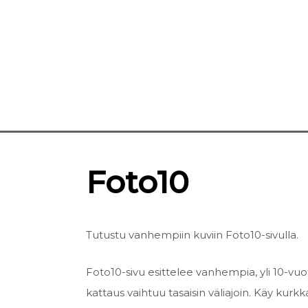
Foto10
Tutustu vanhempiin kuviin Foto10-sivulla.
Foto10-sivu esittelee vanhempia, yli 10-vu
kattaus vaihtuu tasaisin väliajoin. Käy kur