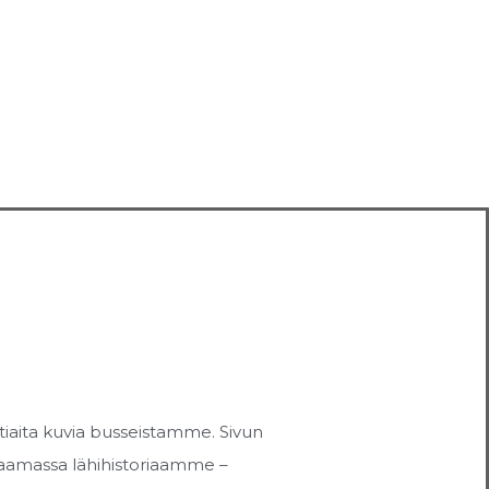
otiaita kuvia busseistamme. Sivun
kkaamassa lähihistoriaamme –