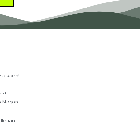
6 alkaen!
tta
s Norjan
a
llerian